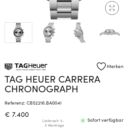
Mehr erfahren: Ikonische Uhren von Cartier
Rolex Certified Pre-Owned entdecken
Merken
TAG HEUER CARRERA
CHRONOGRAPH
Referenz: CBS2216.BA0041
PREISINFORMATIONEN
€ 7.400
Sofort verfügbar
Lieferzeit: 3-
5 Werktage