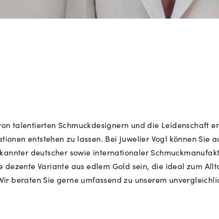
Mehr erfahren: Ikonische Uhren von Cartier
Rolex Certified Pre-Owned entdecken
n von talentierten Schmuckdesignern und die Leidenschaft 
ionen entstehen zu lassen. Bei Juwelier Vogl können Sie
ekannter deutscher sowie internationaler Schmuckmanufakt
eine dezente Variante aus edlem Gold sein, die ideal zum All
 Wir beraten Sie gerne umfassend zu unserem unvergleich