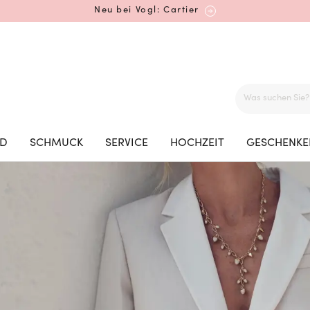
Mehr erfahren: Ikonische Uhren von Cartier
Rolex Certified Pre-Owned entdecken
ED
SCHMUCK
SERVICE
HOCHZEIT
GESCHENKE
Neu bei Vogl: Uhren von Grand Seiko
Neu bei Vogl: Cartier