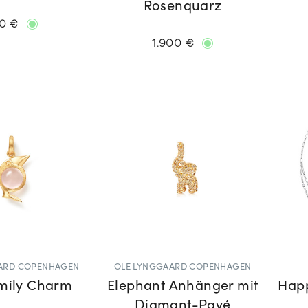
Rosenquarz
0 €
1.900 €
ARD COPENHAGEN
OLE LYNGGAARD COPENHAGEN
amily Charm
Elephant Anhänger mit
Hap
Diamant-Pavé