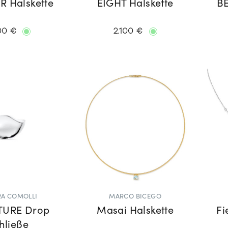
R Halskette
EIGHT Halskette
BE
00 €
2.100 €
A COMOLLI
MARCO BICEGO
TURE Drop
Masai Halskette
Fi
hließe