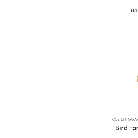
64
OLE LYNGGA
Bird F