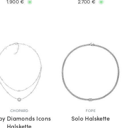
1.900 €
2.700 €
CHOPARD
FOPE
py Diamonds Icons
Solo Halskette
Halskette