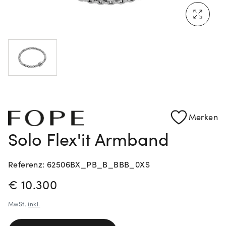
Rolex Certified Pre-Owned entdecken
Merken
Solo Flex'it Armband
Referenz: 62506BX_PB_B_BBB_0XS
PREISINFORMATIONEN
€ 10.300
MwSt.
inkl.