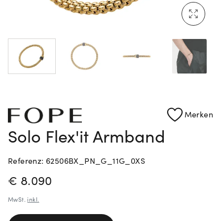
Mehr erfahren: Ikonische Uhren von Cartier
Rolex Certified Pre-Owned entdecken
Merken
Solo Flex'it Armband
Referenz: 62506BX_PN_G_11G_0XS
PREISINFORMATIONEN
€ 8.090
MwSt.
inkl.