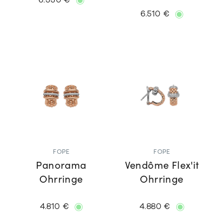
6.330 €
6.510 €
FOPE
FOPE
Panorama
Vendôme Flex'it
Ohrringe
Ohrringe
4.810 €
4.880 €