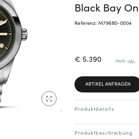
Black Bay On
Neu bei Vogl: Cartier
Referenz: M79680-0004
Mehr erfahren: Ikonische Uhren von Cartier
PREISINFORM
€ 5.390
MwSt.
inkl.
ARTIKEL ANFRAGEN
Rolex Certified Pre-Owned entdecken
Produktdetails
Produktbeschreibung