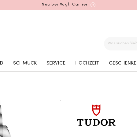
Neu bei Vogl: Cartier
Mehr erfahren: Ikonische Uhren von Cartier
ED
SCHMUCK
SERVICE
HOCHZEIT
GESCHENKE
Rolex Certified Pre-Owned entdecken
Neu bei Vogl: Uhren von Grand Seiko