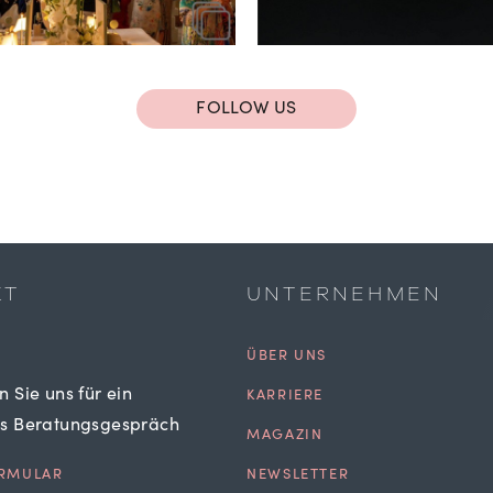
FOLLOW US
KT
UNTERNEHMEN
ÜBER UNS
n Sie uns für ein
KARRIERE
es Beratungsgespräch
MAGAZIN
RMULAR
NEWSLETTER