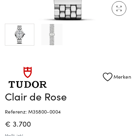
Mehr erfahren: Ikonische Uhren von Cartier
Rolex Certified Pre-Owned entdecken
Merken
Clair de Rose
Referenz: M35800-0004
PREISINFORMATIONEN
€ 3.700
MwSt.
inkl.