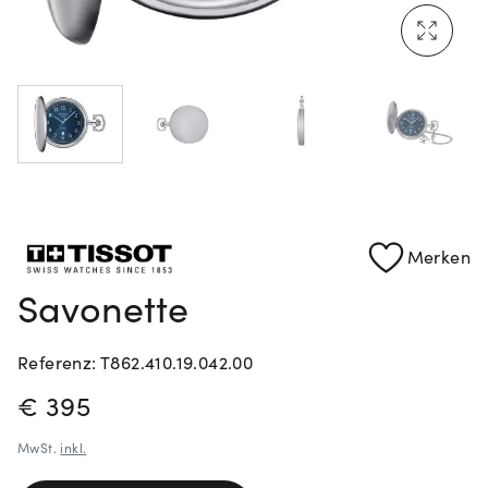
Mehr erfahren: Ikonische Uhren von Cartier
Rolex Certified Pre-Owned entdecken
Merken
Savonette
Referenz: T862.410.19.042.00
PREISINFORMATIONEN
€ 395
MwSt.
inkl.