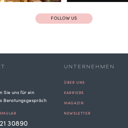
FOLLOW US
KT
UNTERNEHMEN
ÜBER UNS
n Sie uns für ein
KARRIERE
es Beratungsgespräch
MAGAZIN
RMULAR
NEWSLETTER
21 30890