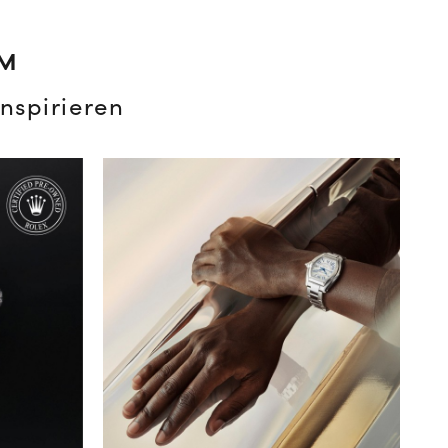
AM
nspirieren