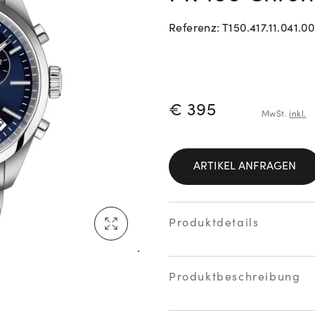
Referenz: T150.417.11.041.00
Neu bei Vogl: Cartier
PREISINFORM
€ 395
MwSt.
inkl.
Mehr erfahren: Ikonische Uhren von Cartier
ARTIKEL ANFRAGEN
Rolex Certified Pre-Owned entdecken
Produktdetails
Produktbeschreibung