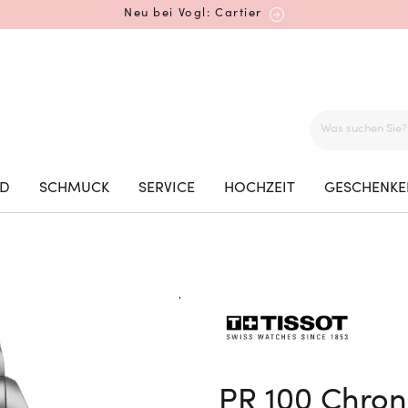
Neu bei Vogl: Cartier
Mehr erfahren: Ikonische Uhren von Cartier
ED
SCHMUCK
SERVICE
HOCHZEIT
GESCHENKE
Rolex Certified Pre-Owned entdecken
Neu bei Vogl: Uhren von Grand Seiko
PR 100 Chro