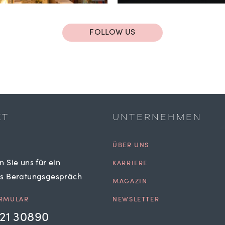
FOLLOW US
KT
UNTERNEHMEN
ÜBER UNS
n Sie uns für ein
KARRIERE
es Beratungsgespräch
MAGAZIN
RMULAR
NEWSLETTER
21 30890