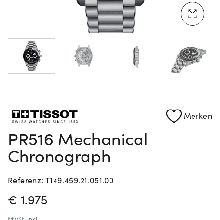
Mehr erfahren: Ikonische Uhren von Cartier
Rolex Certified Pre-Owned entdecken
Merken
PR516 Mechanical
Chronograph
Referenz: T149.459.21.051.00
PREISINFORMATIONEN
€ 1.975
MwSt.
inkl.