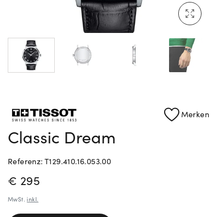
Mehr erfahren: Ikonische Uhren von Cartier
Rolex Certified Pre-Owned entdecken
Merken
Classic Dream
Referenz: T129.410.16.053.00
PREISINFORMATIONEN
€ 295
MwSt.
inkl.