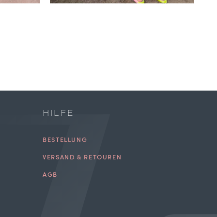
HILFE
BESTELLUNG
VERSAND & RETOUREN
AGB