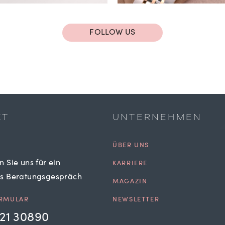
FOLLOW US
KT
UNTERNEHMEN
ÜBER UNS
n Sie uns für ein
KARRIERE
es Beratungsgespräch
MAGAZIN
RMULAR
NEWSLETTER
21 30890