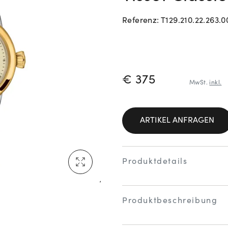
Referenz: T129.210.22.263.0
Neu bei Vogl: Cartier
PREISINFORM
€ 375
MwSt.
inkl.
Mehr erfahren: Ikonische Uhren von Cartier
ARTIKEL ANFRAGEN
Rolex Certified Pre-Owned entdecken
Produktdetails
Produktbeschreibung