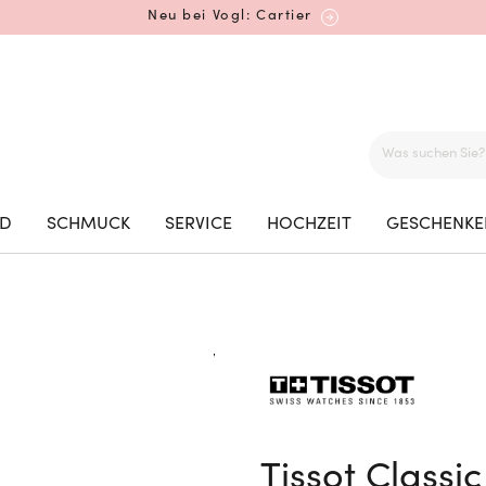
Neu bei Vogl: Cartier
Mehr erfahren: Ikonische Uhren von Cartier
ED
SCHMUCK
SERVICE
HOCHZEIT
GESCHENKE
Rolex Certified Pre-Owned entdecken
Neu bei Vogl: Uhren von Grand Seiko
Tissot Class