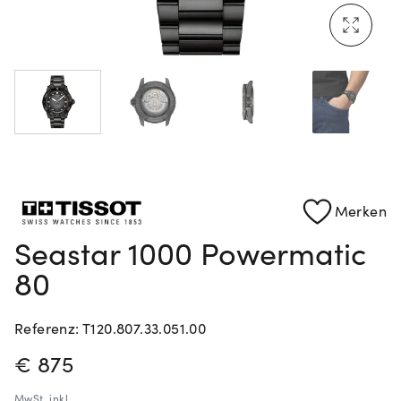
Mehr erfahren: Ikonische Uhren von Cartier
Rolex Certified Pre-Owned entdecken
Merken
Seastar 1000 Powermatic
80
Referenz: T120.807.33.051.00
PREISINFORMATIONEN
€ 875
MwSt.
inkl.