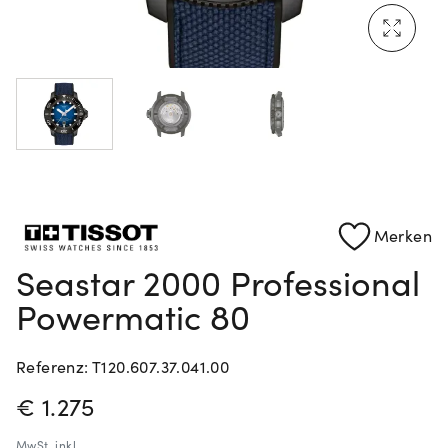
Mehr erfahren: Ikonische Uhren von Cartier
Rolex Certified Pre-Owned entdecken
Merken
Seastar 2000 Professional
Powermatic 80
Referenz: T120.607.37.041.00
PREISINFORMATIONEN
€ 1.275
MwSt.
inkl.