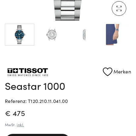
Mehr erfahren: Ikonische Uhren von Cartier
Rolex Certified Pre-Owned entdecken
Merken
Seastar 1000
Referenz: T120.210.11.041.00
PREISINFORMATIONEN
€ 475
MwSt.
inkl.