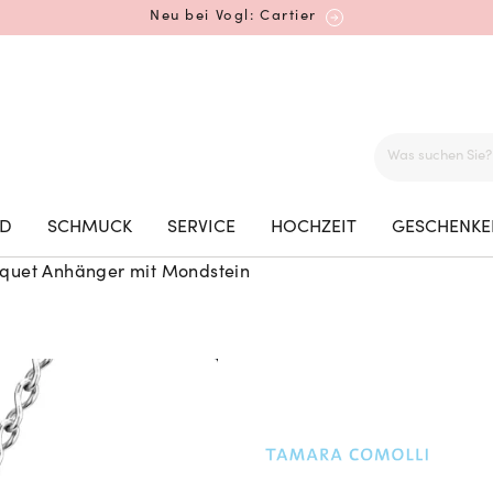
Neu bei Vogl: Cartier
Mehr erfahren: Ikonische Uhren von Cartier
ED
SCHMUCK
SERVICE
HOCHZEIT
GESCHENKE
uet Anhänger mit Mondstein
Rolex Certified Pre-Owned entdecken
Neu bei Vogl: Uhren von Grand Seiko