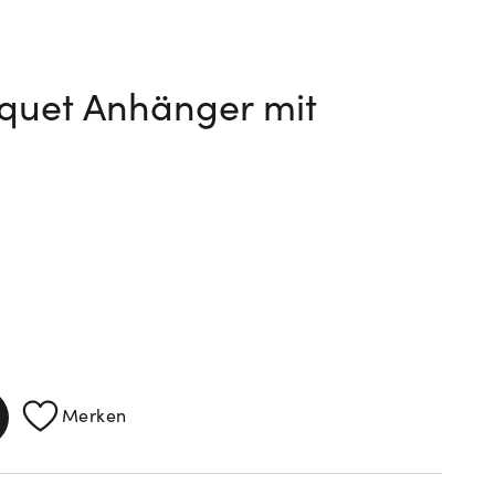
uet Anhänger mit
ATIONEN
Merken