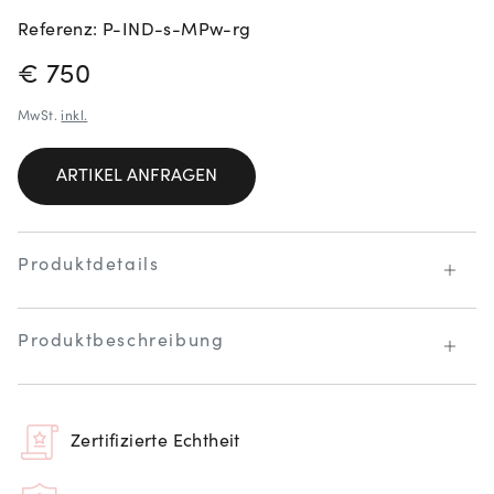
Referenz: P-IND-s-MPw-rg
PREISINFORMATIONEN
€ 750
MwSt.
inkl.
ARTIKEL ANFRAGEN
Produktdetails
Produktbeschreibung
Zertifizierte Echtheit