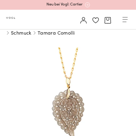
Neu bei Vogl: Cartier
Mehr erfahren: Ikonische Uhren von Cartier
Schmuck
Tamara Comolli
Rolex Certified Pre-Owned entdecken
Neu bei Vogl: Uhren von Grand Seiko
Neu bei Vogl: Cartier