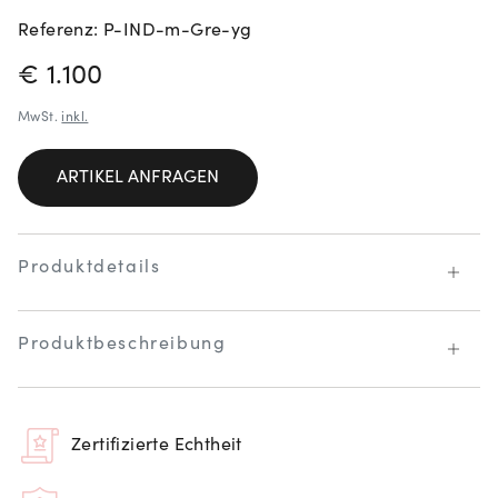
Referenz: P-IND-m-Gre-yg
PREISINFORMATIONEN
€ 1.100
MwSt.
inkl.
ARTIKEL ANFRAGEN
Produktdetails
Produktbeschreibung
Zertifizierte Echtheit