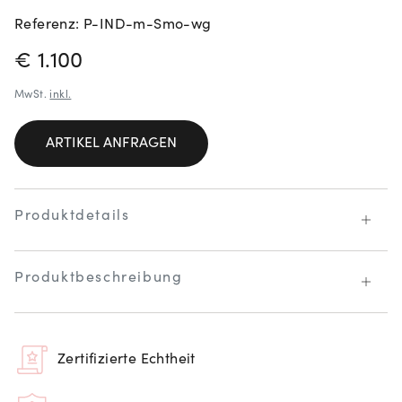
Referenz: P-IND-m-Smo-wg
PREISINFORMATIONEN
€ 1.100
MwSt.
inkl.
ARTIKEL ANFRAGEN
Produktdetails
Produktbeschreibung
Zertifizierte Echtheit