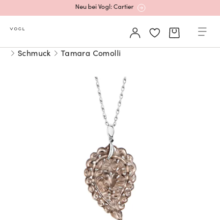
Neu bei Vogl: Cartier
Mehr erfahren: Ikonische Uhren von Cartier
Schmuck
Tamara Comolli
Rolex Certified Pre-Owned entdecken
Neu bei Vogl: Uhren von Grand Seiko
Neu bei Vogl: Cartier