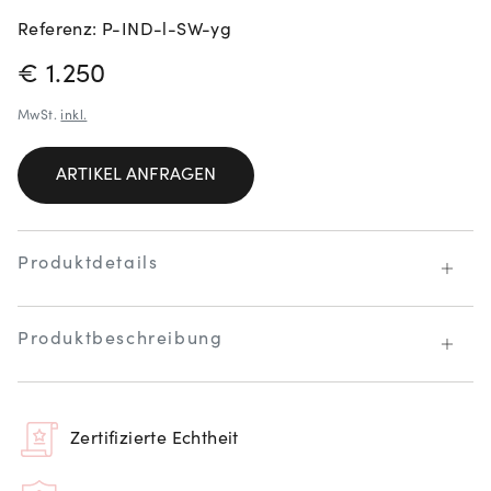
Referenz: P-IND-l-SW-yg
PREISINFORMATIONEN
€ 1.250
MwSt.
inkl.
ARTIKEL ANFRAGEN
Produktdetails
Produktbeschreibung
Zertifizierte Echtheit