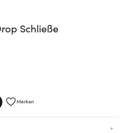
rop Schließe
ATIONEN
Merken