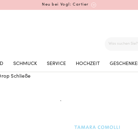
Neu bei Vogl: Cartier
Mehr erfahren: Ikonische Uhren von Cartier
ED
SCHMUCK
SERVICE
HOCHZEIT
GESCHENKE
rop Schließe
Rolex Certified Pre-Owned entdecken
Neu bei Vogl: Uhren von Grand Seiko