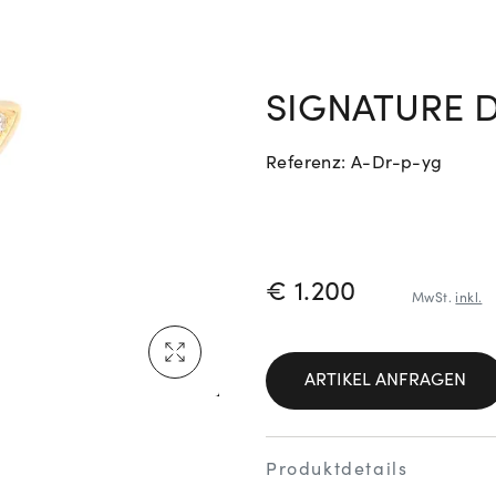
Neu bei Vogl: Cartier
SIGNATURE D
Referenz: A-Dr-p-yg
Mehr erfahren: Ikonische Uhren von Cartier
PREISINFORM
€ 1.200
MwSt.
inkl.
Rolex Certified Pre-Owned entdecken
ARTIKEL ANFRAGEN
Produktdetails