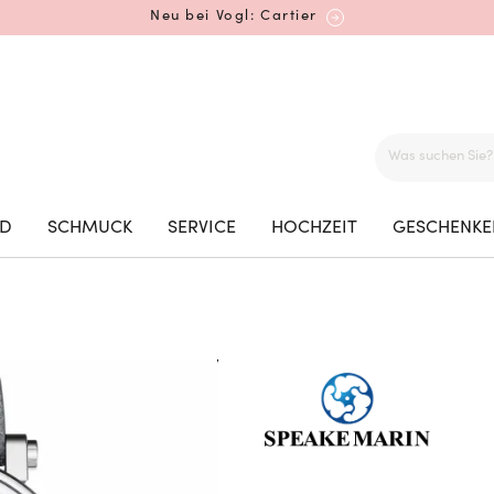
Neu bei Vogl: Cartier
Mehr erfahren: Ikonische Uhren von Cartier
ED
SCHMUCK
SERVICE
HOCHZEIT
GESCHENKE
Rolex Certified Pre-Owned entdecken
Neu bei Vogl: Uhren von Grand Seiko