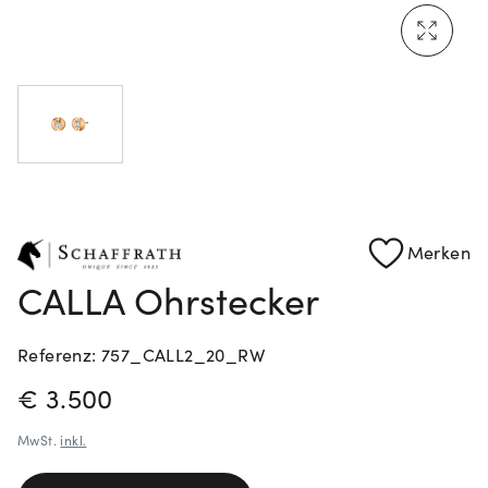
Mehr erfahren: Ikonische Uhren von Cartier
Rolex Certified Pre-Owned entdecken
Merken
CALLA Ohrstecker
Referenz: 757_CALL2_20_RW
PREISINFORMATIONEN
€ 3.500
MwSt.
inkl.