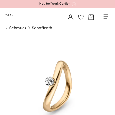
Neu bei Vogl: Cartier
Mehr erfahren: Ikonische Uhren von Cartier
Schmuck
Schaffrath
Rolex Certified Pre-Owned entdecken
Neu bei Vogl: Uhren von Grand Seiko
Neu bei Vogl: Cartier