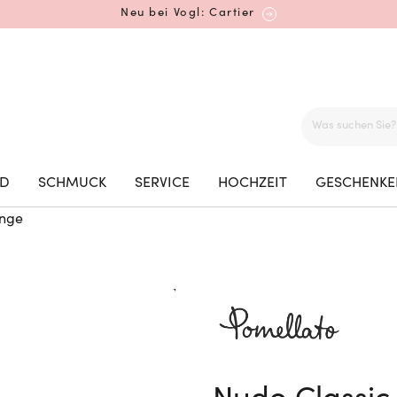
Neu bei Vogl: Cartier
Mehr erfahren: Ikonische Uhren von Cartier
ED
SCHMUCK
SERVICE
HOCHZEIT
GESCHENKE
inge
Rolex Certified Pre-Owned entdecken
Neu bei Vogl: Uhren von Grand Seiko