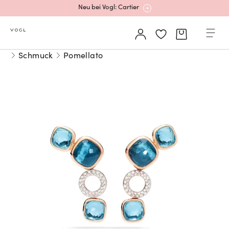
Neu bei Vogl: Cartier
Mehr erfahren: Ikonische Uhren von Cartier
Schmuck
Pomellato
Rolex Certified Pre-Owned entdecken
Neu bei Vogl: Uhren von Grand Seiko
Neu bei Vogl: Cartier