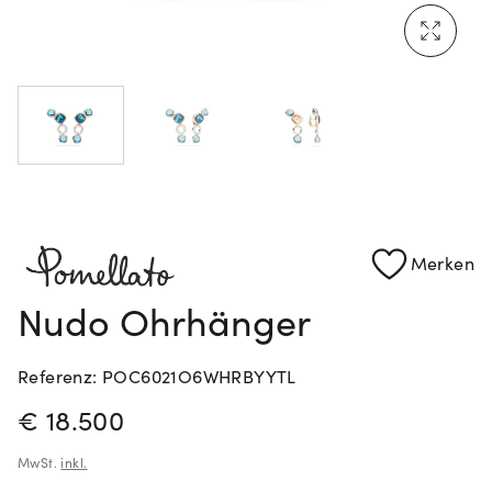
Mehr erfahren: Ikonische Uhren von Cartier
Rolex Certified Pre-Owned entdecken
Merken
Nudo Ohrhänger
Referenz: POC6021O6WHRBYYTL
PREISINFORMATIONEN
€ 18.500
MwSt.
inkl.