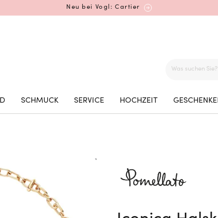
Neu bei Vogl: Cartier
Mehr erfahren: Ikonische Uhren von Cartier
ED
SCHMUCK
SERVICE
HOCHZEIT
GESCHENKE
Rolex Certified Pre-Owned entdecken
Neu bei Vogl: Uhren von Grand Seiko