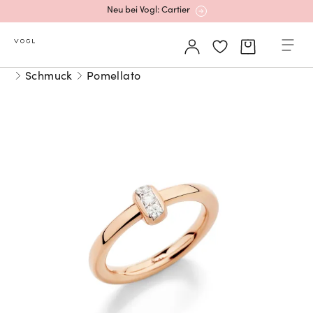
Neu bei Vogl: Cartier
Mehr erfahren: Ikonische Uhren von Cartier
Schmuck
Pomellato
Rolex Certified Pre-Owned entdecken
Neu bei Vogl: Uhren von Grand Seiko
Neu bei Vogl: Cartier