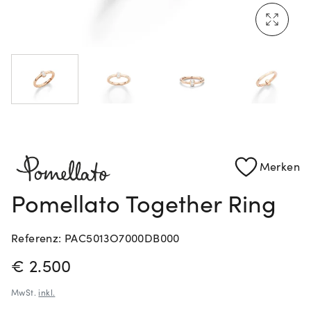
Mehr erfahren: Ikonische Uhren von Cartier
Rolex Certified Pre-Owned entdecken
Merken
Pomellato Together Ring
Referenz: PAC5013O7000DB000
PREISINFORMATIONEN
€ 2.500
MwSt.
inkl.