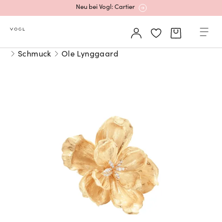
Neu bei Vogl: Cartier
Mehr erfahren: Ikonische Uhren von Cartier
Schmuck
Ole Lynggaard
Rolex Certified Pre-Owned entdecken
Neu bei Vogl: Uhren von Grand Seiko
Neu bei Vogl: Cartier