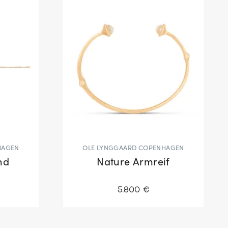
HAGEN
OLE LYNGGAARD COPENHAGEN
nd
Nature Armreif
5.800 €