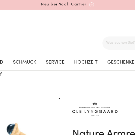
Neu bei Vogl: Cartier
Mehr erfahren: Ikonische Uhren von Cartier
ED
SCHMUCK
SERVICE
HOCHZEIT
GESCHENKE
f
Rolex Certified Pre-Owned entdecken
Neu bei Vogl: Uhren von Grand Seiko
Nature Armre