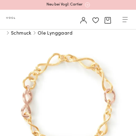
Neu bei Vogl: Cartier
Mehr erfahren: Ikonische Uhren von Cartier
Schmuck
Ole Lynggaard
Rolex Certified Pre-Owned entdecken
Neu bei Vogl: Uhren von Grand Seiko
Neu bei Vogl: Cartier