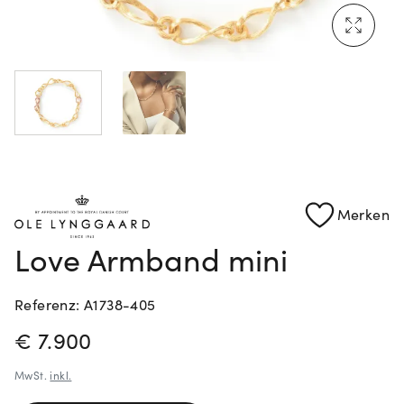
Mehr erfahren: Ikonische Uhren von Cartier
Rolex Certified Pre-Owned entdecken
Merken
Love Armband mini
Referenz: A1738-405
PREISINFORMATIONEN
€ 7.900
MwSt.
inkl.