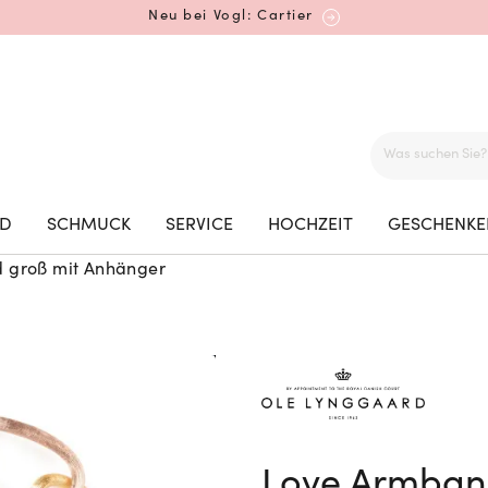
Neu bei Vogl: Cartier
Mehr erfahren: Ikonische Uhren von Cartier
ED
SCHMUCK
SERVICE
HOCHZEIT
GESCHENKE
 groß mit Anhänger
Rolex Certified Pre-Owned entdecken
Neu bei Vogl: Uhren von Grand Seiko
Love Armban