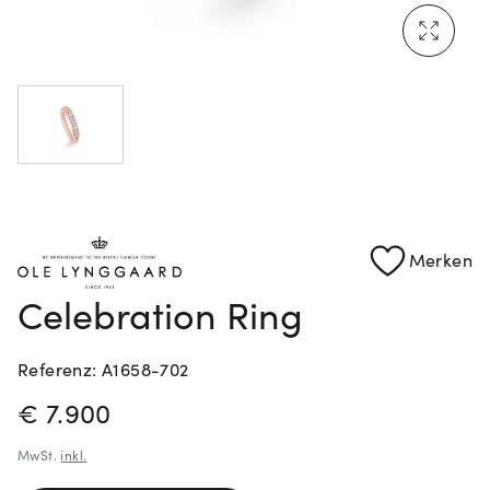
Rolex Certified Pre-Owned entdecken
Merken
Celebration Ring
Referenz: A1658-702
PREISINFORMATIONEN
€ 7.900
MwSt.
inkl.