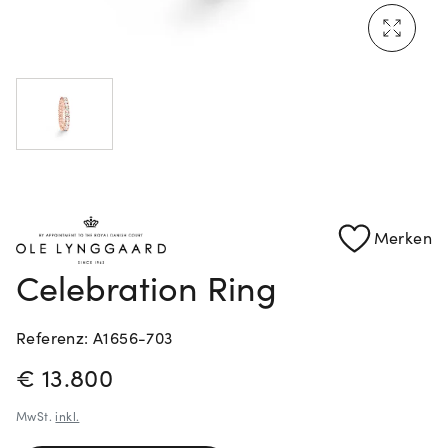
Mehr erfahren: Ikonische Uhren von Cartier
Rolex Certified Pre-Owned entdecken
Merken
Celebration Ring
Referenz: A1656-703
PREISINFORMATIONEN
€ 13.800
MwSt.
inkl.