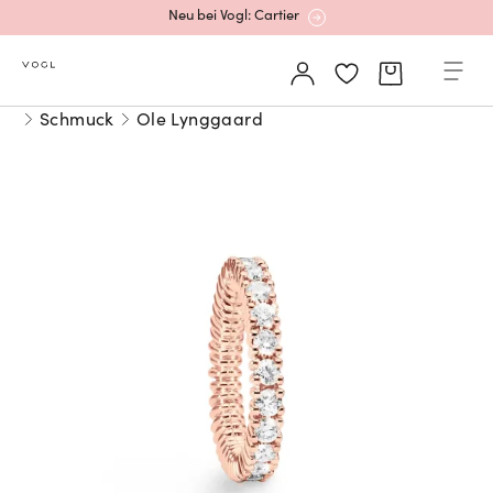
Neu bei Vogl: Cartier
Mehr erfahren: Ikonische Uhren von Cartier
Schmuck
Ole Lynggaard
Rolex Certified Pre-Owned entdecken
Neu bei Vogl: Uhren von Grand Seiko
Neu bei Vogl: Cartier