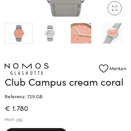
Mehr erfahren: Ikonische Uhren von Cartier
Rolex Certified Pre-Owned entdecken
Merken
Club Campus cream coral
Referenz: 725.GB
PREISINFORMATIONEN
€ 1.780
MwSt.
inkl.