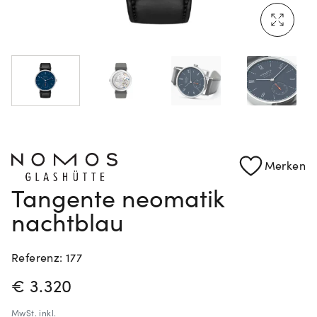
Mehr erfahren: Ikonische Uhren von Cartier
Rolex Certified Pre-Owned entdecken
Merken
Tangente neomatik
nachtblau
Referenz: 177
PREISINFORMATIONEN
€ 3.320
MwSt.
inkl.