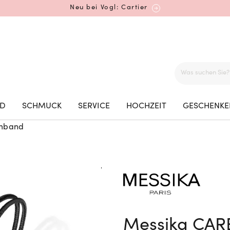
Neu bei Vogl: Cartier
Mehr erfahren: Ikonische Uhren von Cartier
ED
SCHMUCK
SERVICE
HOCHZEIT
GESCHENKE
rmband
Rolex Certified Pre-Owned entdecken
Neu bei Vogl: Uhren von Grand Seiko
Messika CAR