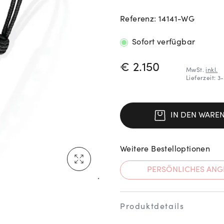
Referenz: 14141-WG
Neu bei Vogl: Cartier
Sofort verfügbar
PREISINFORM
€ 2.150
MwSt.
inkl.
Lieferzeit: 
Mehr erfahren: Ikonische Uhren von Cartier
IN DEN WARE
Weitere Bestelloptionen
Rolex Certified Pre-Owned entdecken
PERSÖNLICHES ANG
Produktdetails