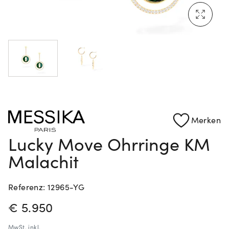
Mehr erfahren: Ikonische Uhren von Cartier
Rolex Certified Pre-Owned entdecken
Merken
Lucky Move Ohrringe KM
Malachit
Referenz: 12965-YG
PREISINFORMATIONEN
€ 5.950
MwSt.
inkl.