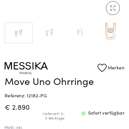
Rolex Certified Pre-Owned entdecken
Merken
Move Uno Ohrringe
Referenz: 12182-PG
PREISINFORMATIONEN
€ 2.890
Sofort verfügbar
Lieferzeit: 3-
5 Werktage
MwSt.
inkl.