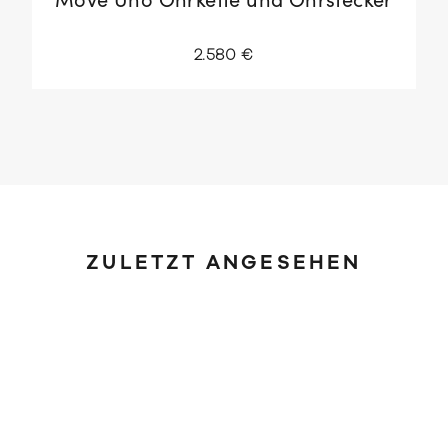
Move Uno Ohrkette und Ohrstecker
2.580 €
ZULETZT ANGESEHEN