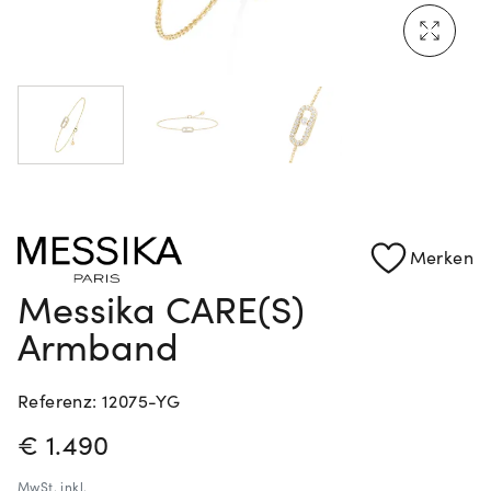
Mehr erfahren: Ikonische Uhren von Cartier
Rolex Certified Pre-Owned entdecken
Merken
Messika CARE(S)
Armband
Referenz: 12075-YG
PREISINFORMATIONEN
€ 1.490
MwSt.
inkl.