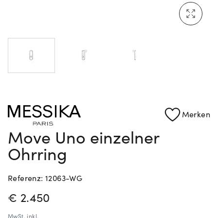
Mehr erfahren: Ikonische Uhren von Cartier
Rolex Certified Pre-Owned entdecken
Merken
Move Uno einzelner
Ohrring
Referenz: 12063-WG
PREISINFORMATIONEN
€ 2.450
MwSt.
inkl.