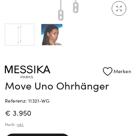
Mehr erfahren: Ikonische Uhren von Cartier
Rolex Certified Pre-Owned entdecken
Merken
Move Uno Ohrhänger
Referenz: 11321-WG
PREISINFORMATIONEN
€ 3.950
MwSt.
inkl.