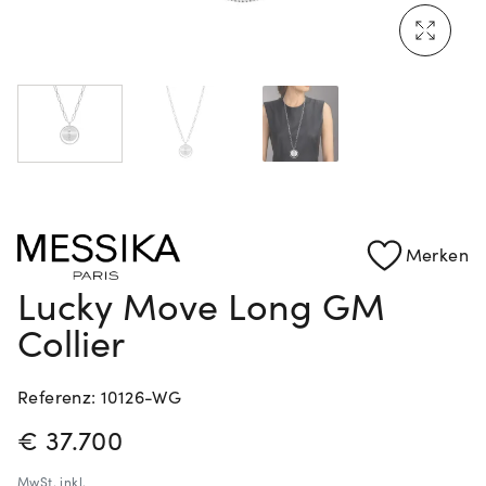
Mehr erfahren: Ikonische Uhren von Cartier
Rolex Certified Pre-Owned entdecken
Merken
Lucky Move Long GM
Collier
Referenz: 10126-WG
PREISINFORMATIONEN
€ 37.700
MwSt.
inkl.