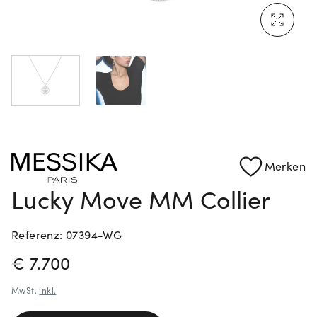
Mehr erfahren: Ikonische Uhren von Cartier
Rolex Certified Pre-Owned entdecken
Merken
Lucky Move MM Collier
Referenz: 07394-WG
PREISINFORMATIONEN
€ 7.700
MwSt.
inkl.