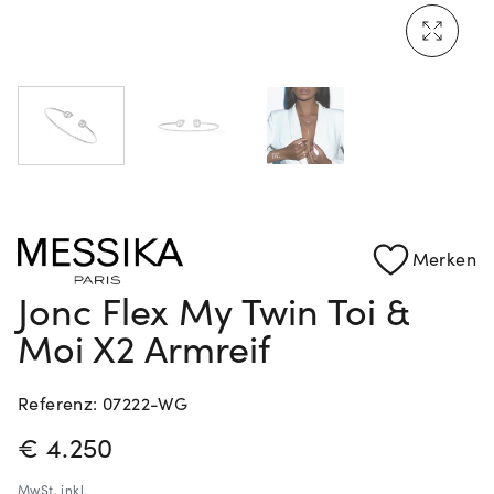
Rolex Certified Pre-Owned entdecken
Merken
Jonc Flex My Twin Toi &
Moi X2 Armreif
Referenz: 07222-WG
PREISINFORMATIONEN
€ 4.250
MwSt.
inkl.