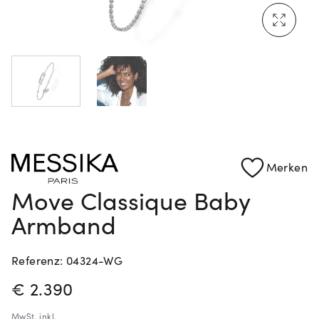
Mehr erfahren: Ikonische Uhren von Cartier
Rolex Certified Pre-Owned entdecken
Merken
Move Classique Baby
Armband
Referenz: 04324-WG
PREISINFORMATIONEN
€ 2.390
MwSt.
inkl.