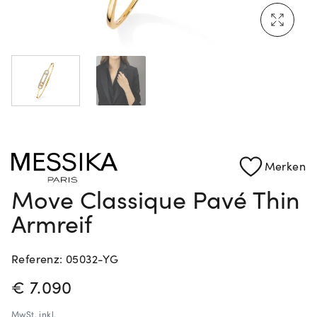
Rolex Certified Pre-Owned entdecken
Merken
Move Classique Pavé Thin
Armreif
Referenz: 05032-YG
PREISINFORMATIONEN
€ 7.090
MwSt.
inkl.