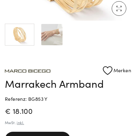
Mehr erfahren: Ikonische Uhren von Cartier
Rolex Certified Pre-Owned entdecken
Merken
Marrakech Armband
Referenz: BG853 Y
PREISINFORMATIONEN
€ 18.100
MwSt.
inkl.