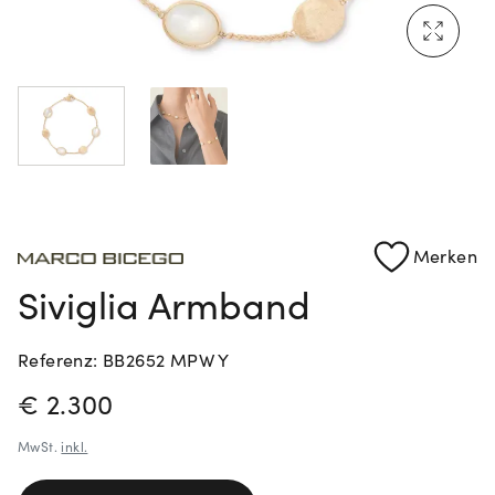
Mehr erfahren: Ikonische Uhren von Cartier
Rolex Certified Pre-Owned entdecken
Merken
Siviglia Armband
Referenz: BB2652 MPW Y
PREISINFORMATIONEN
€ 2.300
MwSt.
inkl.