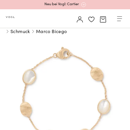
Neu bei Vogl: Cartier
Mehr erfahren: Ikonische Uhren von Cartier
Schmuck
Marco Bicego
Rolex Certified Pre-Owned entdecken
Neu bei Vogl: Uhren von Grand Seiko
Neu bei Vogl: Cartier